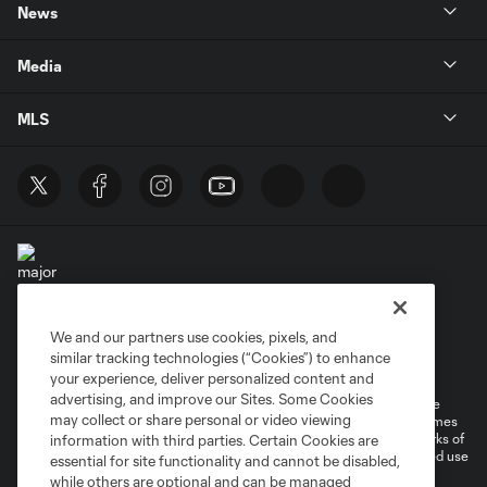
News
Media
MLS
We and our partners use cookies, pixels, and
Terms of Service
Privacy Policy
similar tracking technologies (“Cookies”) to enhance
Do Not Sell or Share My Personal Information
your experience, deliver personalized content and
advertising, and improve our Sites. Some Cookies
©2026 MLS. The Major League Soccer and MLS name and shield are
may collect or share personal or video viewing
registered trademarks of Major League Soccer, L.L.C. (“MLS”). The names
and logos of MLS teams are registered and/or common law trademarks of
information with third parties. Certain Cookies are
MLS or are used with the permission of their owners. Any unauthorized use
essential for site functionality and cannot be disabled,
is forbidden.
while others are optional and can be managed