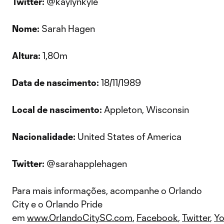
Twitter:
@kaylynkyle
Nome:
Sarah Hagen
Altura:
1,80m
Data de nascimento:
18/11/1989
Local de nascimento:
Appleton, Wisconsin
Nacionalidade:
United States of America
Twitter:
@sarahapplehagen
Para mais informações, acompanhe o Orlando
City e o Orlando Pride
em
www.OrlandoCitySC.com
,
Facebook
,
Twitter
,
Yo